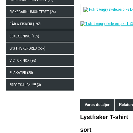
FISKEGARN UMONTERET (24)
BÅD & FISKERI (192)
BEKLÆDNING (139)
LYSTFISKERGREJ (557)
VICTORINOX (36)
PLAKATER (25)
*RESTSALG* !!!!! (3)
Vares detaljer
Relater
Lystfisker T-shirt
sort