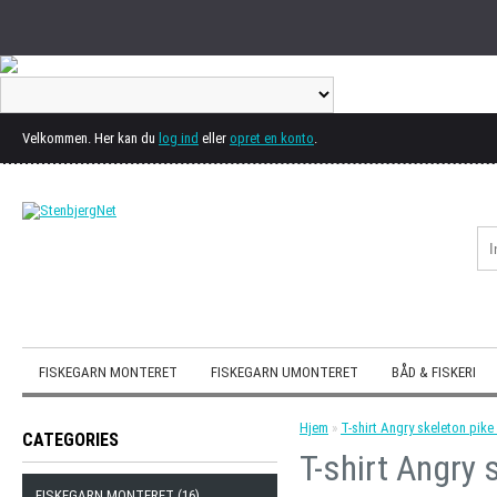
Velkommen. Her kan du
log ind
eller
opret en konto
.
FISKEGARN MONTERET
FISKEGARN UMONTERET
BÅD & FISKERI
Hjem
»
T-shirt Angry skeleton pike
CATEGORIES
T-shirt Angry 
FISKEGARN MONTERET (16)