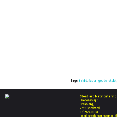
Tags:
t-shirt
,
fladen
,
gedde
,
skelet
Stenbjerg Netmontering
Ebenezervej 6
Stenbjerg,
7752 Snedsted
Tlf: 97938133
Email: stenbjergnet@mail.d