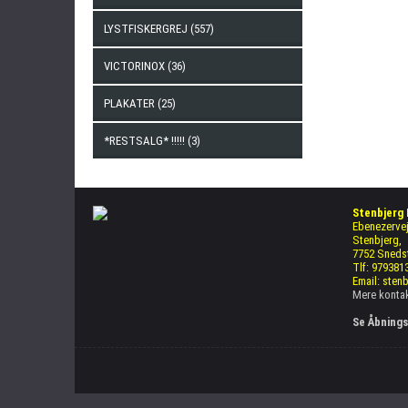
LYSTFISKERGREJ (557)
VICTORINOX (36)
PLAKATER (25)
*RESTSALG* !!!!! (3)
Stenbjerg
Ebenezervej
Stenbjerg,
7752 Sneds
Tlf: 979381
Email: sten
Mere kontak
Se Åbnings