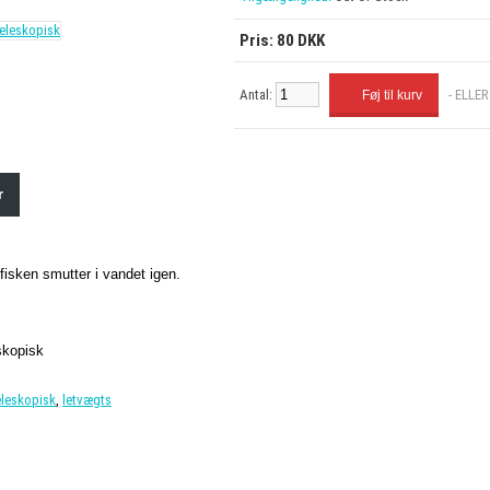
Pris: 80 DKK
Antal:
- ELLER
r
fisken smutter i vandet igen.
skopisk
eleskopisk
,
letvægts