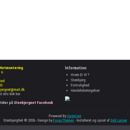
 Netmontering
Information
 6
Hvem Er VI ?
Stenbjerg
ted
33
Fortrolighed
bjergnet@mail.dk
Handelsbetingelser
t info
klik her
tider på
Stenbjergnet Facebook
Powered By
OpenCart
StenbjergNet © 2026 -
Design by
FocusThemes
- Installeret og opsat af
Didi Larsen