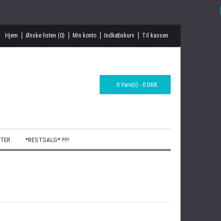
Hjem
Ønske listen (0)
Min konto
Indkøbskurv
Til kassen
0 Vare(r) - 0 DKK
TER
*RESTSALG* !!!!!