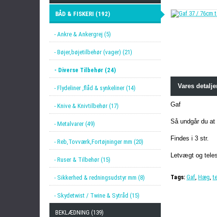
BÅD & FISKERI (192)
- Ankre & Ankergrej (5)
- Bøjer,bøjetilbehør (vager) (21)
- Diverse Tilbehør (24)
Vares detalje
- Flydeliner ,flåd & synkeliner (14)
Gaf
- Knive & Knivtilbehør (17)
Så undgår du at 
- Metalvarer (49)
Findes i 3 str.
- Reb,Tovværk,Fortøjninger mm (20)
Letvægt og tele
- Ruser & Tilbehør (15)
Tags:
Gaf
,
Hæg
,
t
- Sikkerhed & redningsudstyr mm (8)
- Skydetwist / Twine & Sytråd (15)
BEKLÆDNING (139)