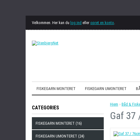
Velkommen. Her kan du
log ind
eller
opret en konto
.
FISKEGARN MONTERET
FISKEGARN UMONTERET
BÅ
Hjem
»
Båd & Fiske
CATEGORIES
Gaf 37 
FISKEGARN MONTERET (16)
FISKEGARN UMONTERET (24)