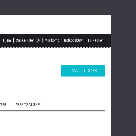
Hjem
Ønske listen (0)
Min konto
Indkøbskurv
Til kassen
0 Vare(r) - 0 DKK
TER
*RESTSALG* !!!!!