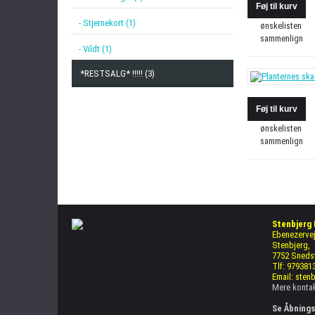
- Stjernekort (1)
ønskelisten
sammenlign
- Vildt (1)
*RESTSALG* !!!!! (3)
ønskelisten
sammenlign
Stenbjerg
Ebenezervej
Stenbjerg,
7752 Sneds
Tlf: 979381
Email: sten
Mere kontak
Se Åbnings