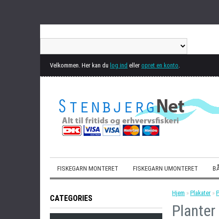
Velkommen. Her kan du
log ind
eller
opret en konto
.
FISKEGARN MONTERET
FISKEGARN UMONTERET
BÅ
Hjem
»
Plakater
»
P
CATEGORIES
Planter