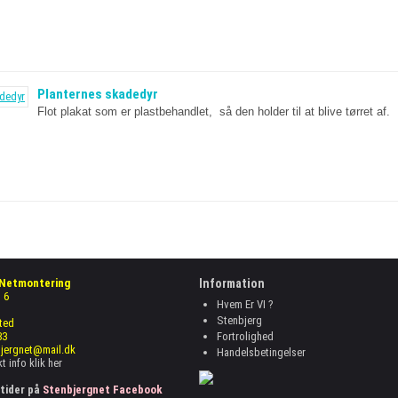
Planternes skadedyr
Flot plakat som er plastbehandlet, så den holder til at blive tørret af.
 Netmontering
Information
 6
Hvem Er VI ?
Stenbjerg
ted
33
Fortrolighed
bjergnet@mail.dk
Handelsbetingelser
t info
klik her
tider på
Stenbjergnet Facebook