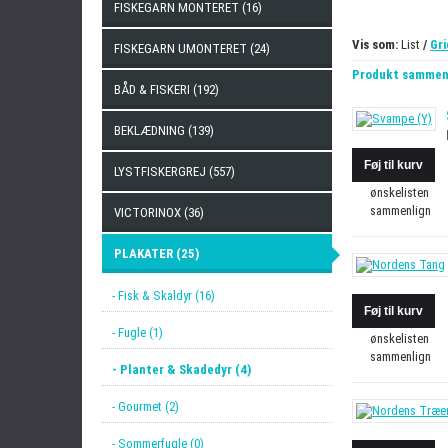
FISKEGARN MONTERET (16)
Vis som:
List
/
Gri
FISKEGARN UMONTERET (24)
Produkt sammenl
BÅD & FISKERI (192)
BEKLÆDNING (139)
LYSTFISKERGREJ (557)
ønskelisten
sammenlign
VICTORINOX (36)
PLAKATER (25)
- Fisk & Skaldyr (16)
- Fugle (1)
ønskelisten
sammenlign
- Planter & Skadedyr (4)
- Gourmet (2)
- Sommerfugle (0)