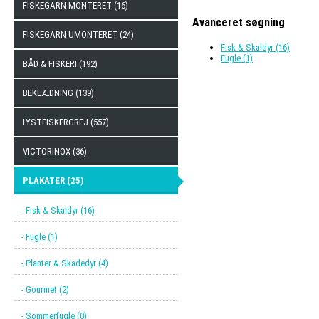
FISKEGARN MONTERET (16)
Avanceret søgning
FISKEGARN UMONTERET (24)
Fisk & Skaldyr (16)
Fugle (1)
BÅD & FISKERI (192)
BEKLÆDNING (139)
LYSTFISKERGREJ (557)
VICTORINOX (36)
PLAKATER (25)
- Fisk & Skaldyr (16)
- Fugle (1)
- Planter & Skadedyr (4)
- Gourmet (2)
- Sommerfugle (0)