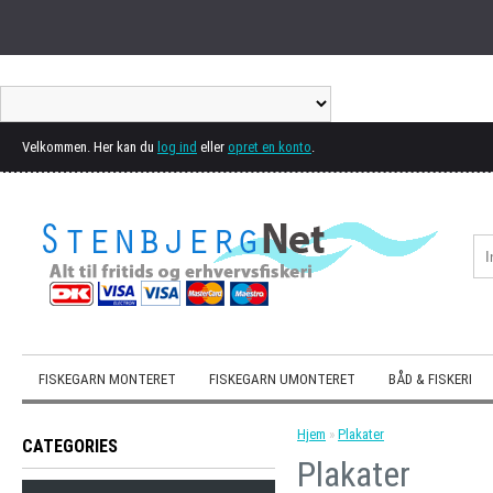
Velkommen. Her kan du
log ind
eller
opret en konto
.
FISKEGARN MONTERET
FISKEGARN UMONTERET
BÅD & FISKERI
Hjem
»
Plakater
CATEGORIES
Plakater