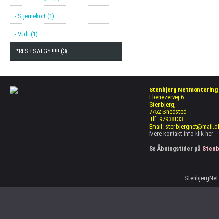
- Stjernekort (1)
- Vildt (1)
*RESTSALG* !!!!! (3)
Stenbjerg Netmontering
Ebenezervej 6
Stenbjerg,
7752 Snedsted
Tlf: 97938133
Email: stenbjergnet@mail.d
Mere kontakt info
klik her
Se Åbningstider på
Stenb
StenbjergNet