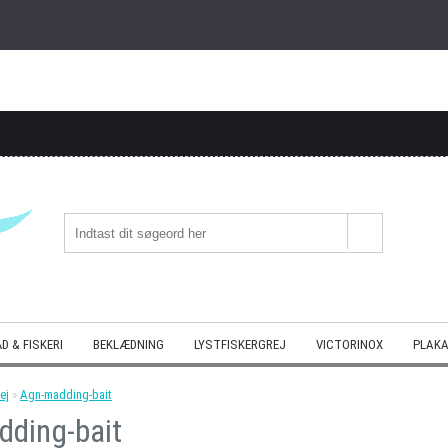
D & FISKERI
BEKLÆDNING
LYSTFISKERGREJ
VICTORINOX
PLAKA
ej
»
Agn-madding-bait
ding-bait