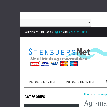
Velkommen. Her kan du
log ind
eller
opret en konto
.
FISKEGARN MONTERET
FISKEGARN UMONTERET
BÅ
Hjem
»
Lystfiskergr
CATEGORIES
Agn-mad