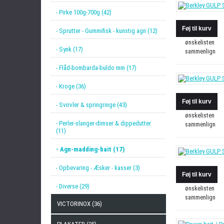
- Pirke 100g-700g (42)
- Sprutter - Gummifisk - kunstig agn (12)
ønskelisten
- Synk (17)
sammenlign
- Flåd-bombarda-buldo mm (17)
- Kroge (36)
- Svirvler & springringe (43)
ønskelisten
- Perler-slanger-dimser & dippedutter
sammenlign
(11)
- Agn-madding-bait (17)
- Opbevaring - Æsker - kasser (3)
- Diverse (29)
ønskelisten
sammenlign
VICTORINOX (36)