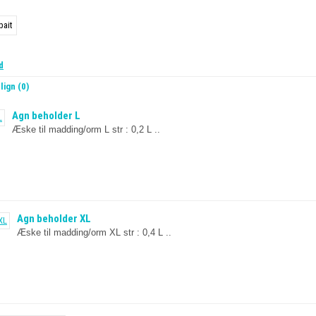
d
ign (0)
Agn beholder L
Æske til madding/orm L str : 0,2 L ..
Agn beholder XL
Æske til madding/orm XL str : 0,4 L ..