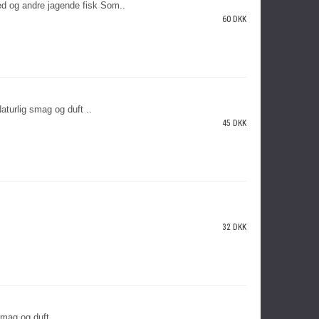
ed og andre jagende fisk Som..
60 DKK
urlig smag og duft ..
45 DKK
32 DKK
mag og duft ..