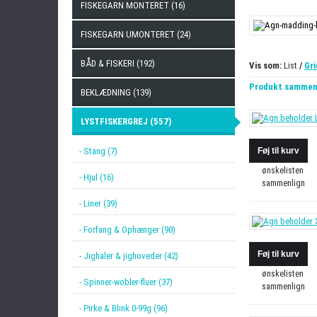
FISKEGARN MONTERET (16)
FISKEGARN UMONTERET (24)
BÅD & FISKERI (192)
Vis som:
List
/
Gri
Produkt sammenl
BEKLÆDNING (139)
LYSTFISKERGREJ (557)
- Stang (7)
ønskelisten
- Hjul (16)
sammenlign
- Liner (39)
- Forfang & Ophænger (90)
- Jighaler & jighoveder (42)
ønskelisten
- Spinner-wobler-fluer (37)
sammenlign
- Pirke & Blink 0-99g (96)