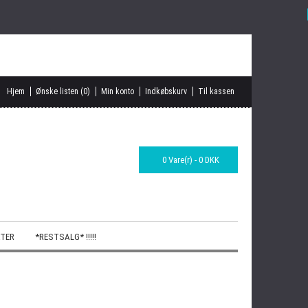
Hjem
Ønske listen (0)
Min konto
Indkøbskurv
Til kassen
0 Vare(r) - 0 DKK
TER
*RESTSALG* !!!!!