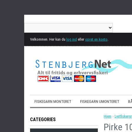
Velkommen. Her kan du
log ind
eller
opret en konto
.
FISKEGARN MONTERET
FISKEGARN UMONTERET
BÅ
Hjem
»
Lystfiskergr
CATEGORIES
Pirke 