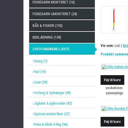
FISKEGARN MONTERET (16)
FISKEGARN UMONTERET (24)
BÅD & FISKERI (192)
BEKLÆDNING (139)
Vis som:
List
/
Gri
LYSTFISKERGREJ (557)
Produkt sammenl
- Stang (7)
- Hjul (16)
- Liner (39)
ønskelisten
- Forfang & Ophænger (90)
sammenlign
- Jighaler & jighoveder (42)
- Spinner-wobler-fluer (37)
- Pirke & Blink 0-99g (96)