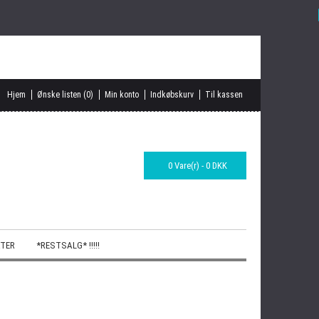
Hjem
Ønske listen (0)
Min konto
Indkøbskurv
Til kassen
0 Vare(r) - 0 DKK
TER
*RESTSALG* !!!!!