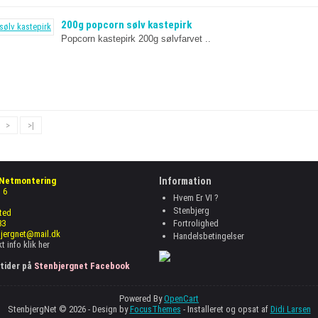
200g popcorn sølv kastepirk
Popcorn kastepirk 200g sølvfarvet ..
>
>|
 Netmontering
Information
 6
Hvem Er VI ?
Stenbjerg
ted
33
Fortrolighed
bjergnet@mail.dk
Handelsbetingelser
t info
klik her
tider på
Stenbjergnet Facebook
Powered By
OpenCart
StenbjergNet © 2026 -
Design by
FocusThemes
- Installeret og opsat af
Didi Larsen