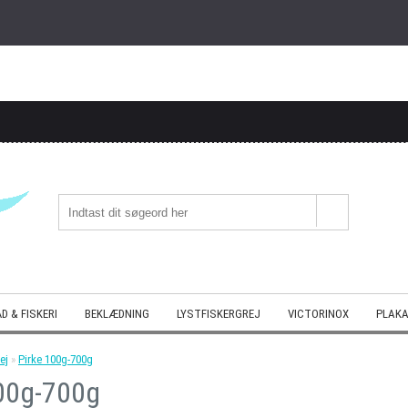
D & FISKERI
BEKLÆDNING
LYSTFISKERGREJ
VICTORINOX
PLAKA
ej
»
Pirke 100g-700g
100g-700g