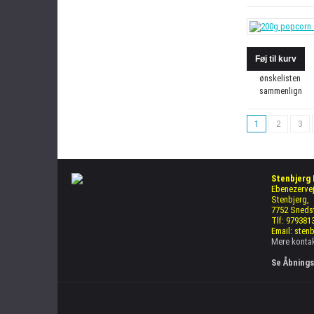
ønskelisten
sammenlign
1
2
3
Stenbjerg
Ebenezervej
Stenbjerg,
7752 Sneds
Tlf: 979381
Email: sten
Mere kontak
Se Åbnings