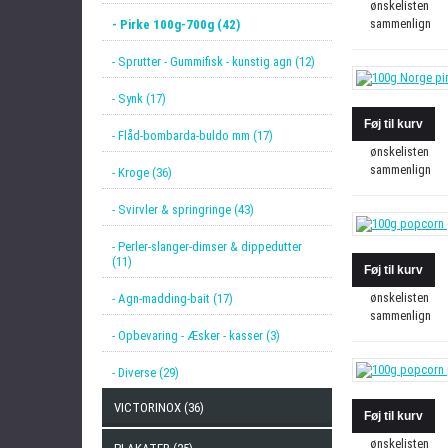
ønskelisten
sammenlign
- Pirke 100g-700g (42)
- Sprutter - Gummifisk - kunstig agn (12)
- Synk (17)
- Flåd-bombarda-buldo mm (17)
ønskelisten
sammenlign
- Kroge (36)
- Svirvler & springringe (43)
- Perler-slanger-dimser & dippedutter
(11)
ønskelisten
- Agn-madding-bait (17)
sammenlign
- Opbevaring - Æsker - kasser (3)
- Diverse (29)
VICTORINOX (36)
ønskelisten