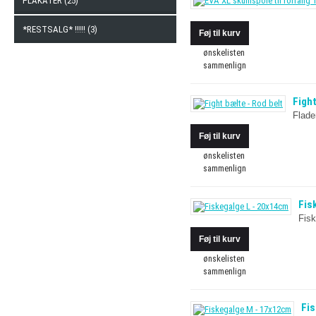
PLAKATER (25)
*RESTSALG* !!!!! (3)
ønskelisten
sammenlign
Fight
Flade
ønskelisten
sammenlign
Fis
Fisk
ønskelisten
sammenlign
Fi