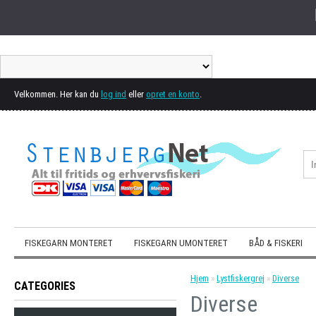
Velkommen. Her kan du
log ind
eller
opret en konto
.
FISKEGARN MONTERET
FISKEGARN UMONTERET
BÅD & FISKERI
Hjem
»
Lystfiskergrej
»
Diverse
CATEGORIES
Diverse