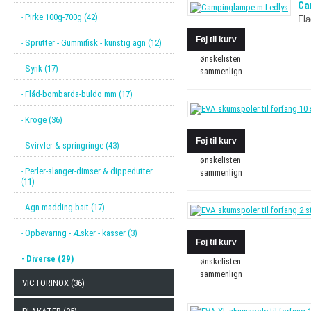
Ca
- Pirke 100g-700g (42)
Fl
- Sprutter - Gummifisk - kunstig agn (12)
ønskelisten
- Synk (17)
sammenlign
- Flåd-bombarda-buldo mm (17)
- Kroge (36)
- Svirvler & springringe (43)
ønskelisten
- Perler-slanger-dimser & dippedutter
sammenlign
(11)
- Agn-madding-bait (17)
- Opbevaring - Æsker - kasser (3)
- Diverse (29)
ønskelisten
sammenlign
VICTORINOX (36)