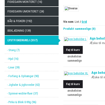
FISKEGARN MONTERET (16)
FISKEGARN UMONTERET (24)
BÅD & FISKERI (192)
Vis som:
List
/
Grid
Produkt sammenlign (0)
BEKLÆDNING (139)
Agn behol
LYSTFISKERGREJ (557)
Æske til ma
- Stang (7)
ønskelisten
- Hjul (16)
sammenlign
- Liner (39)
Agn beho
- Forfang & Ophænger (90)
Æske til m
- Jighaler & jighoveder (42)
ønskelisten
- Spinner-wobler-fluer (37)
sammenlign
- Pirke & Blink 0-99g (96)