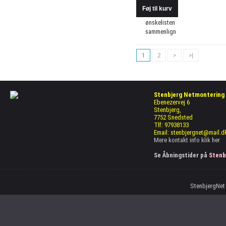
ønskelisten
sammenlign
1
2
>
>|
Stenbjerg Netmontering
Ebenezervej 6
Stenbjerg,
7752 Snedsted
Tlf: 97938133
Email: stenbjergnet@mail.d
Mere kontakt info
klik her
Se Åbningstider på
Stenb
StenbjergNet