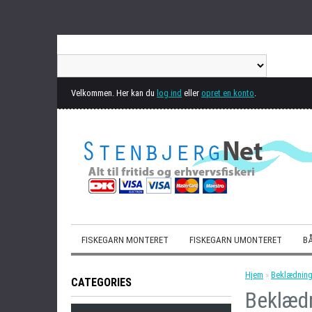
Velkommen. Her kan du
log ind
eller
opret en konto
.
FISKEGARN MONTERET
FISKEGARN UMONTERET
BÅ
Hjem
»
Beklædnin
CATEGORIES
Beklæd