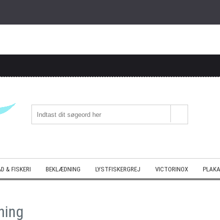
D & FISKERI
BEKLÆDNING
LYSTFISKERGREJ
VICTORINOX
PLAKA
g
ning