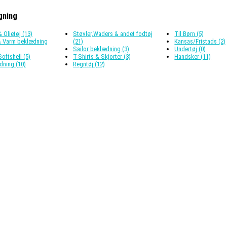
gning
 Olietøj (13)
Støvler,Waders & andet fodtøj
Til Børn (5)
& Varm beklædning
(21)
Kansas/Fristads (2)
Sailor beklædning (3)
Undertøj (0)
oftshell (5)
T-Shirts & Skjorter (3)
Handsker (11)
dning (10)
Regntøj (12)