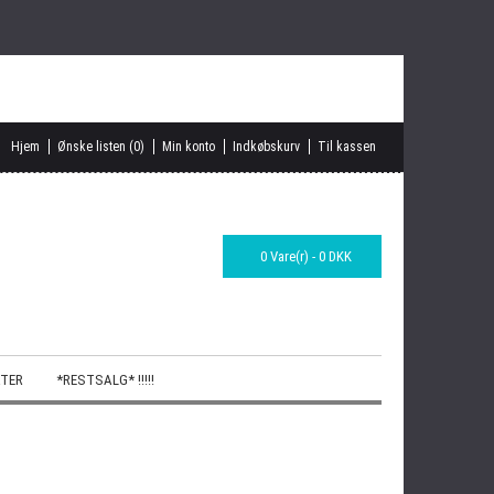
Hjem
Ønske listen (0)
Min konto
Indkøbskurv
Til kassen
0 Vare(r) - 0 DKK
TER
*RESTSALG* !!!!!