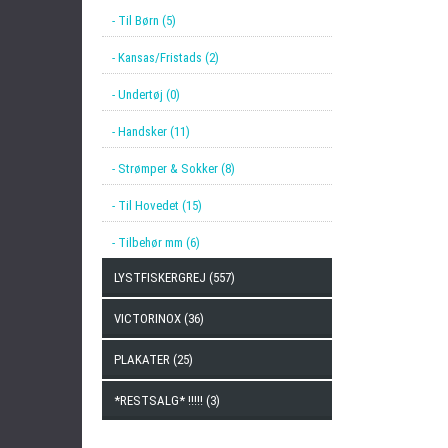
- Til Børn (5)
- Kansas/Fristads (2)
- Undertøj (0)
- Handsker (11)
- Strømper & Sokker (8)
- Til Hovedet (15)
- Tilbehør mm (6)
LYSTFISKERGREJ (557)
VICTORINOX (36)
PLAKATER (25)
*RESTSALG* !!!!! (3)