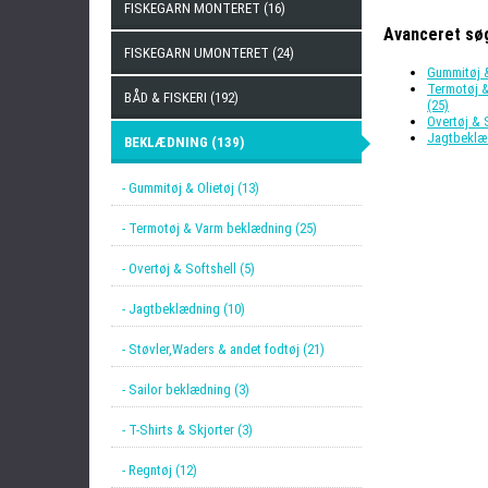
FISKEGARN MONTERET (16)
Avanceret sø
FISKEGARN UMONTERET (24)
Gummitøj &
Termotøj 
BÅD & FISKERI (192)
(25)
Overtøj & S
Jagtbeklæ
BEKLÆDNING (139)
- Gummitøj & Olietøj (13)
- Termotøj & Varm beklædning (25)
- Overtøj & Softshell (5)
- Jagtbeklædning (10)
- Støvler,Waders & andet fodtøj (21)
- Sailor beklædning (3)
- T-Shirts & Skjorter (3)
- Regntøj (12)